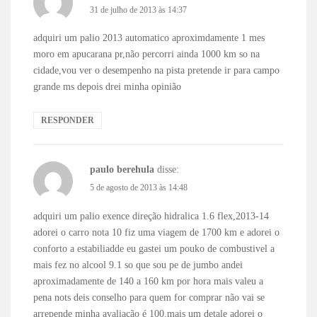
31 de julho de 2013 às 14:37
adquiri um palio 2013 automatico aproximdamente 1 mes
moro em apucarana pr,não percorri ainda 1000 km so na
cidade,vou ver o desempenho na pista pretende ir para campo
grande ms depois drei minha opinião
RESPONDER
paulo berehula
disse:
5 de agosto de 2013 às 14:48
adquiri um palio exence direção hidralica 1.6 flex,2013-14
adorei o carro nota 10 fiz uma viagem de 1700 km e adorei o
conforto a estabiliadde eu gastei um pouko de combustivel a
mais fez no alcool 9.1 so que sou pe de jumbo andei
aproximadamente de 140 a 160 km por hora mais valeu a
pena nots deis conselho para quem for comprar não vai se
arrepende minha avaliação é 100.mais um detale adorei o