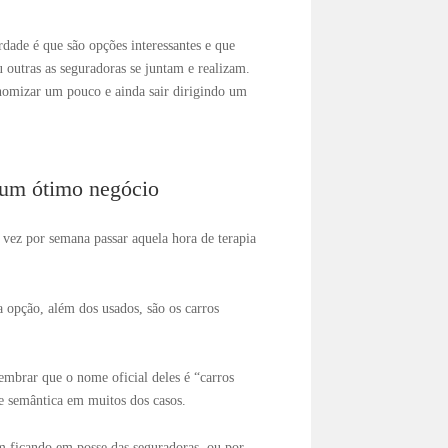
dade é que são opções interessantes e que
u outras as seguradoras se juntam e realizam.
nomizar um pouco e ainda sair dirigindo um
 um ótimo negócio
ez por semana passar aquela hora de terapia
 opção, além dos usados, são os carros
embrar que o nome oficial deles é “carros
e semântica em muitos dos casos.
m ficando em posse das seguradoras, ou por