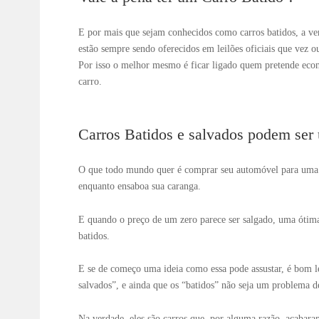
E por mais que sejam conhecidos como carros batidos, a ver
estão sempre sendo oferecidos em leilões oficiais que vez o
Por isso o melhor mesmo é ficar ligado quem pretende eco
carro.
Carros Batidos e salvados podem ser
O que todo mundo quer é comprar seu automóvel para uma v
enquanto ensaboa sua caranga.
E quando o preço de um zero parece ser salgado, uma ótima
batidos.
E se de começo uma ideia como essa pode assustar, é bom l
salvados”, e ainda que os “batidos” não seja um problema d
Na verdade, eles são carros que, por alguma razão, acabara