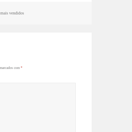
 mais vendidos
o marcados com
*