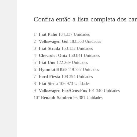
Confira então a lista completa dos ca
1°
Fiat Palio
184.337 Unidades
2°
Volkswagen Gol
183.368 Unidades
3°
Fiat Strada
153.132 Unidades
4°
Chevrolet Onix
150.841 Unidades
5°
Fiat Uno
122.269 Unidades
6°
Hyundai HB20
119.787 Unidades
7°
Ford Fiesta
108.394 Unidades
8°
Fiat Siena
106.973 Unidades
9°
Volkswagen Fox/CrossFox
101.340 Unidades
10°
Renault Sandero
95.381 Unidades