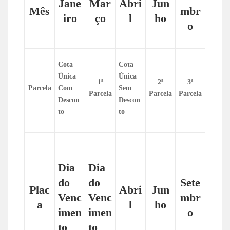
Jane
Mar
Abri
Jun
Mês
mbr
iro
ço
l
ho
o
Cota
Cota
Única
Única
1ª
2ª
3ª
Parcela
Com
Sem
Parcela
Parcela
Parcela
Descon
Descon
to
to
Dia
Dia
do
do
Sete
Plac
Abri
Jun
Venc
Venc
mbr
a
l
ho
imen
imen
o
to
to