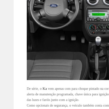
De série, o
Ka
vem apenas com para choque pintado na cor 
alerta de manutenção programada, chave única para ignição
das luzes e faróis junto com a ignição.
Como opcionais de segurança, o veículo também conta com t