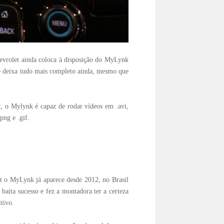
evrolet ainda coloca à disposição do MyLynk
e deixa tudo mais completo ainda, mesmo que
, o Mylynk é capaz de rodar vídeos em .avi,
png e .gif.
et o MyLynk já aparece desde 2012, no Brasil
baita sucesso e fez a montadora ter a certeza
tivo.