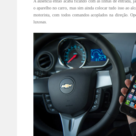
A ausência então acaba ficando com as linhas de entrada, j
o aparelho no carro, mas sim ainda colocar tudo isso ao 
motorista, com todos comandos acoplados na direção. O
luxosas.