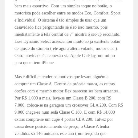
bem mais esportivo. Com um simples toque no botão, o
motorista pode escolher entre os modos Eco, Comfort, Sport
e Individual. O sistema é tão simples de usar que um
desavidado fica perguntando se é só isso mesmo, pois
imediatamente a tela central de 7″ mostra o set-up escolhido.
Esse Dynamic Select acrescentou muito ao já existente botão
de ajuste do câmbio ( ele agora altera volante, motor e ae ).
Outra novidade é a conexão via Apple CarPlay, um mimo
para quem tem iPhone.
Mas é difícil entender os motivos que levam alguém a
comprar um Classe A. Dentro da própria marca, as outras
opções com o mesmo motor flex parecem ser bem atraentes.
Por R$ 1.000 a mais, leva-se um Classe B 200. com R$
7.000, coloca-se na garagem um crossover GLA 200. Com R$
9.000 chega-se num sedã Classe C 180. E com R$ 14.000
extras compra-se um cupê 4 portas CLA 200. Talvez por
causa desse posicionamento de preço, o Classe A tenha
vendidos só 146 unidades este ano ( um terço do que