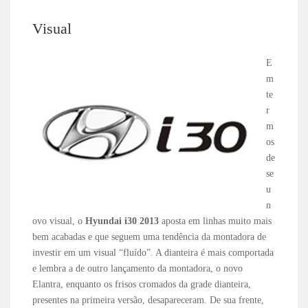
Visual
E
m
te
r
m
os
de
se
u
n
ovo visual, o
Hyundai i30 2013
aposta em linhas muito mais
bem acabadas e que seguem uma tendência da montadora de
investir em um visual “fluído”. A dianteira é mais comportada
e lembra a de outro lançamento da montadora, o novo
Elantra, enquanto os frisos cromados da grade dianteira,
presentes na primeira versão, desapareceram. De sua frente,