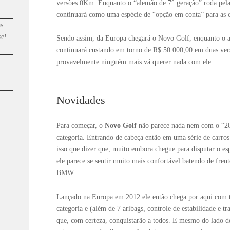
versões 0Km. Enquanto o “alemão de 7° geração” roda pela
continuará como uma espécie de “opção em conta” para as c
s
se!
Sendo assim, da Europa chegará o Novo Golf, enquanto o a
continuará custando em torno de R$ 50.000,00 em duas vers
provavelmente ninguém mais vá querer nada com ele.
Novidades
Para começar, o
Novo Golf
não parece nada nem com o “2
categoria. Entrando de cabeça então em uma série de carros
isso que dizer que, muito embora chegue para disputar o e
ele parece se sentir muito mais confortável batendo de fre
BMW.
Lançado na Europa em 2012 ele então chega por aqui com t
categoria e (além de 7 aribags, controle de estabilidade e t
que, com certeza, conquistarão a todos. E mesmo do lado 