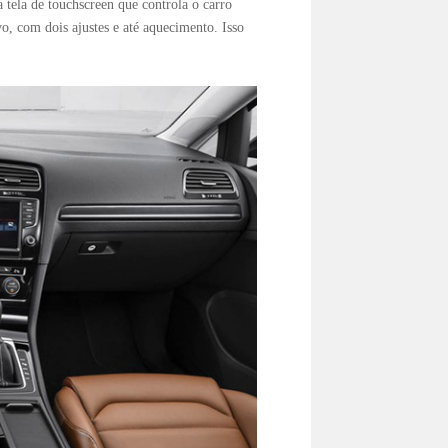
tela de touchscreen que controla o carro
o, com dois ajustes e até aquecimento. Isso