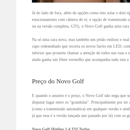
Já do lado de fora, além de opções como teto solar e dois ti
estacionamento com câmera de ré, e opção de transmissão au
ou na versão completa, GTI), o Novo Golf ganha uma cara 
Na só uma cara nova, mas também um jeitão estiloso e mal
capo redesenhado que recorta os novos faróis em LED, con
inferior que promete chamar a atenção de todos nas ruas e e
ainda ganha um filete vermelho que acompanha tudo isso e 
Preço do Novo Golf
E quando o assunto é o preço, o Novo Golf não nega que se
disputar lugar entre os “grandolas”. Principalmente por ter 
(como a transmissão automática) em qualquer versão e ainda 
já que essa é a versão lançada ano passado por lá) com os 
Novo Golf Higline 1.4 TSI Turbo