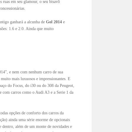
s ruas em seu glamour, o seu bisavô
oncessionárias.
ntigo ganhará a alcunha de
Gol 2014
e
ões: 1.6 e 2.0. Ainda que muito
014”, e nem com nenhum carro de sua
 muito mais luxuosos e impressionantes. E
spaço do Focus, do i30 ou do 308 da Peugeot,
nte com carros como o Audi A3 e a Serie 1 da
odas opções de conforto dos carros da
ração) ainda uma série enorme de opcionais
de dentro, além de um monte de novidades e