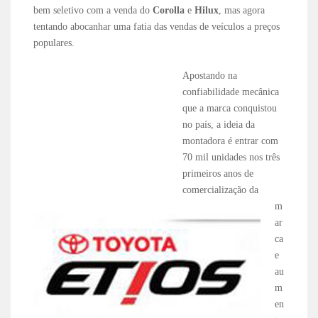
bem seletivo com a venda do
Corolla
e
Hilux
, mas agora
tentando abocanhar uma fatia das vendas de veículos a preços
populares.
Apostando na
confiabilidade mecânica
que a marca conquistou
no país, a ideia da
montadora é entrar com
70 mil unidades nos três
primeiros anos de
comercialização da
m
ar
ca
e
au
m
en