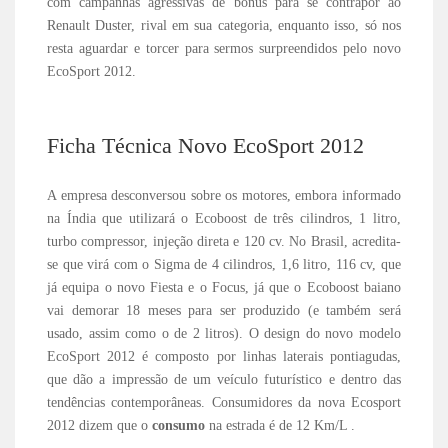
com campanhas agressivas de bônus para se contrapor ao
Renault Duster, rival em sua categoria, enquanto isso, só nos
resta aguardar e torcer para sermos surpreendidos pelo novo
EcoSport 2012.
Ficha Técnica Novo EcoSport 2012
A empresa desconversou sobre os motores, embora informado
na Índia que utilizará o Ecoboost de três cilindros, 1 litro,
turbo compressor, injeção direta e 120 cv. No Brasil, acredita-
se que virá com o Sigma de 4 cilindros, 1,6 litro, 116 cv, que
já equipa o novo Fiesta e o Focus, já que o Ecoboost baiano
vai demorar 18 meses para ser produzido (e também será
usado, assim como o de 2 litros). O design do novo modelo
EcoSport 2012 é composto por linhas laterais pontiagudas,
que dão a impressão de um veículo futurístico e dentro das
tendências contemporâneas. Consumidores da nova Ecosport
2012 dizem que o
consumo
na estrada é de 12 Km/L .