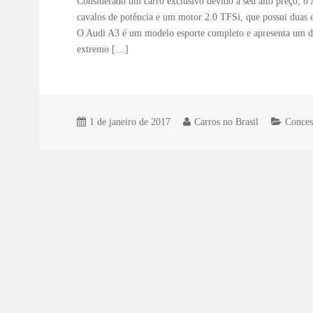
Considerado um carro exclusivo devido a seu alto preço, o
cavalos de potência e um motor 2.0 TFSi, que possui duas 
O Audi A3 é um modelo esporte completo e apresenta um d
extremo […]
1 de janeiro de 2017
Carros no Brasil
Conces