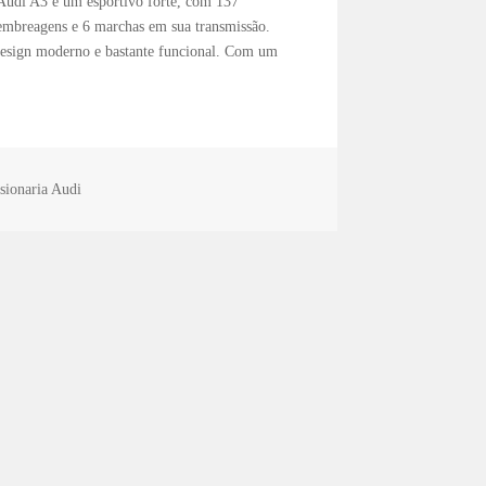
 Audi A3 é um esportivo forte, com 137
embreagens e 6 marchas em sua transmissão.
esign moderno e bastante funcional. Com um
sionaria Audi