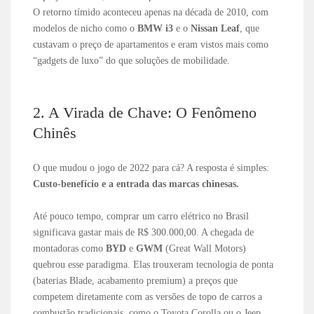
O retorno tímido aconteceu apenas na década de 2010, com
modelos de nicho como o
BMW i3
e o
Nissan Leaf
, que
custavam o preço de apartamentos e eram vistos mais como
“gadgets de luxo” do que soluções de mobilidade.
2. A Virada de Chave: O Fenômeno
Chinês
O que mudou o jogo de 2022 para cá? A resposta é simples:
Custo-benefício e a entrada das marcas chinesas.
Até pouco tempo, comprar um carro elétrico no Brasil
significava gastar mais de R$ 300.000,00. A chegada de
montadoras como
BYD
e
GWM
(Great Wall Motors)
quebrou esse paradigma. Elas trouxeram tecnologia de ponta
(baterias Blade, acabamento premium) a preços que
competem diretamente com as versões de topo de carros a
combustão tradicionais, como o Toyota Corolla ou o Jeep